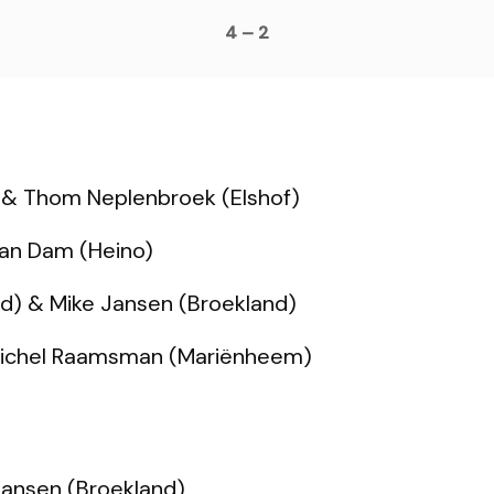
4 – 2
) & Thom Neplenbroek (Elshof)
 van Dam (Heino)
d) & Mike Jansen (Broekland)
Michel Raamsman (Mariënheem)
Jansen (Broekland)