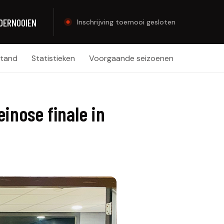
OERNOOIEN
Inschrijving toernooi gesloten
tand
Statistieken
Voorgaande seizoenen
nose finale in