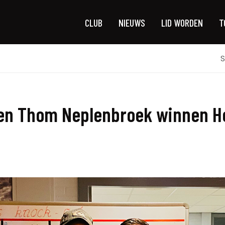
CLUB
NIEUWS
LID WORDEN
T
S
en Thom Neplenbroek winnen Hei