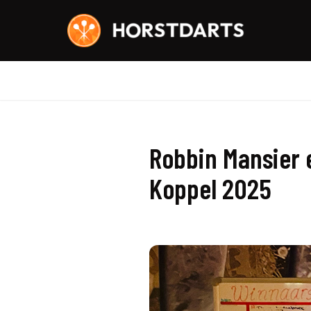
Ga
naar
de
inhoud
Robbin Mansier 
Koppel 2025