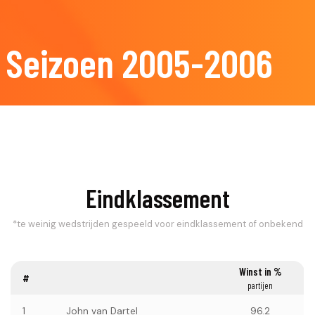
Seizoen 2005-2006
Eindklassement
*te weinig wedstrijden gespeeld voor eindklassement of onbekend
Winst in %
#
partijen
1
John van Dartel
96.2