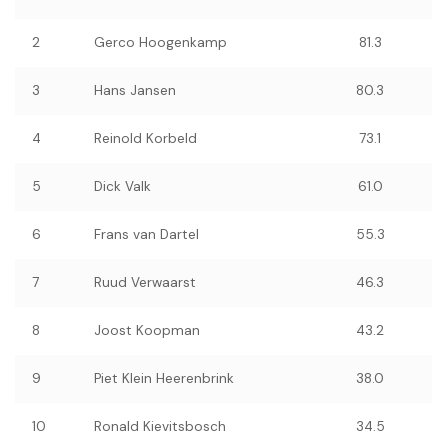
2
Gerco Hoogenkamp
81.3
3
Hans Jansen
80.3
4
Reinold Korbeld
73.1
5
Dick Valk
61.0
6
Frans van Dartel
55.3
7
Ruud Verwaarst
46.3
8
Joost Koopman
43.2
9
Piet Klein Heerenbrink
38.0
10
Ronald Kievitsbosch
34.5