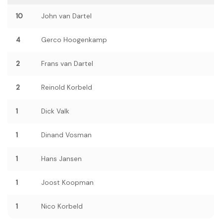
10
John van Dartel
4
Gerco Hoogenkamp
2
Frans van Dartel
2
Reinold Korbeld
1
Dick Valk
1
Dinand Vosman
1
Hans Jansen
1
Joost Koopman
1
Nico Korbeld