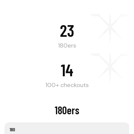
23
180ers
14
100+ checkouts
180ers
180