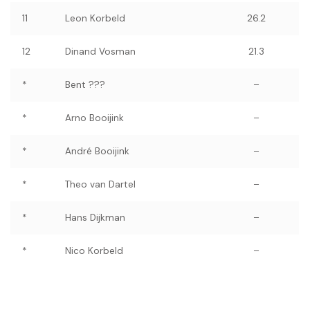
11
Leon Korbeld
26.2
12
Dinand Vosman
21.3
*
Bent ???
–
*
Arno Booijink
–
*
André Booijink
–
*
Theo van Dartel
–
*
Hans Dijkman
–
*
Nico Korbeld
–