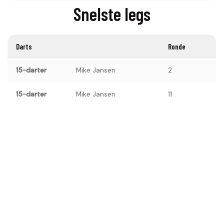
Snelste legs
Darts
Ronde
15-darter
Mike Jansen
2
15-darter
Mike Jansen
11
15-darter
Mike Jansen
15
15-darter
Mike Jansen
16
VORIG
VOLGE