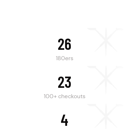
26
180ers
23
100+ checkouts
4