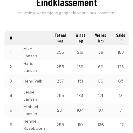
Eindklassement
*te weinig wedstrijden gespeeld voor eindklassement
Totaal
Winst
Verlies
Saldo
#
legs
legs
legs
+/-
Mike
1
255
219
36
183
Jansen
Hans
2
255
189
66
123
Jansen
3
Henri Valk
237
151
86
65
Jesse
4
255
134
121
13
Jansen
Michael
5
201
104
97
7
Jansen
Hennie
6
255
119
136
-17
Roseboom