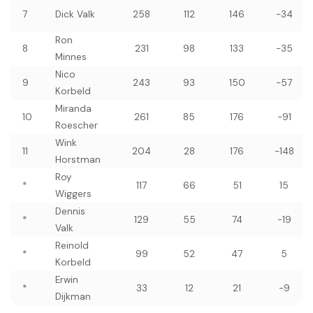
7
Dick Valk
258
112
146
-34
Ron
8
231
98
133
-35
Minnes
Nico
9
243
93
150
-57
Korbeld
Miranda
10
261
85
176
-91
Roescher
Wink
11
204
28
176
-148
Horstman
Roy
*
117
66
51
15
Wiggers
Dennis
*
129
55
74
-19
Valk
Reinold
*
99
52
47
5
Korbeld
Erwin
*
33
12
21
-9
Dijkman