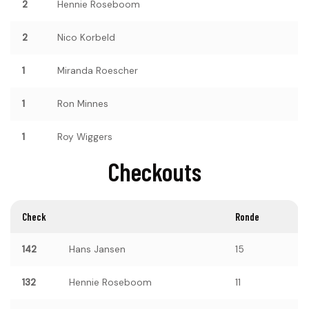
2
Hennie Roseboom
2
Nico Korbeld
1
Miranda Roescher
1
Ron Minnes
1
Roy Wiggers
Checkouts
Check
Ronde
142
Hans Jansen
15
132
Hennie Roseboom
11