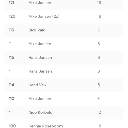
121
Mike Jansen
16
120
Mike Jansen (2x)
16
116
Dick Valk
3
“
Mike Jansen
6
115
Hans Jansen
6
“
Hans Jansen
6
114
Henri Valk
5
110
Mike Jansen
8
“
Nico Korbeld
12
109
Hennie Roseboom
15