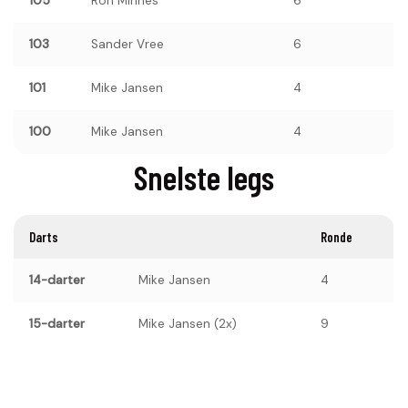
105
Ron Minnes
6
103
Sander Vree
6
101
Mike Jansen
4
100
Mike Jansen
4
Snelste legs
Darts
Ronde
14-darter
Mike Jansen
4
15-darter
Mike Jansen (2x)
9