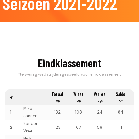
Seizoen 2021-2022
Eindklassement
*te weinig wedstrijden gespeeld voor eindklassement
Totaal
Winst
Verlies
Saldo
T
#
legs
legs
legs
+/-
pa
Mike
1
132
108
24
84
Jansen
Sander
2
123
67
56
11
Vree
Nick