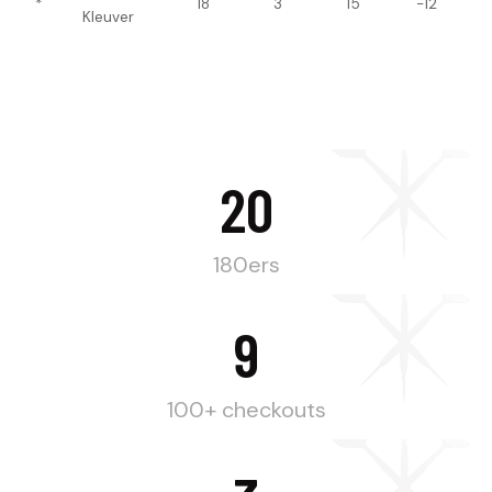
*
18
3
15
-12
Kleuver
20
180ers
9
100+ checkouts