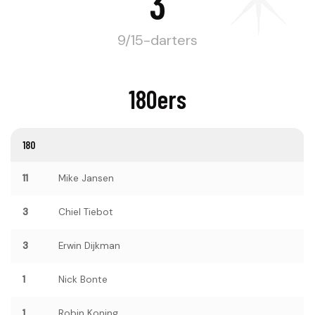
3
9/15-darters
180ers
180
11
Mike Jansen
3
Chiel Tiebot
3
Erwin Dijkman
1
Nick Bonte
1
Robin Koning