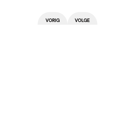
VORIG
VOLGE
E
ND
SEIZO
SEIZO
EN
EN
Huidig seizoen
Stand
Statistieken