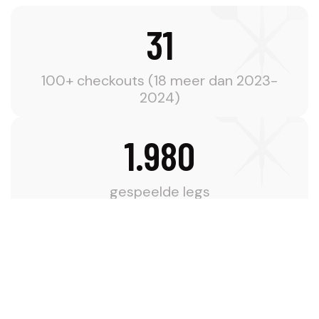
31
100+ checkouts (18 meer dan 2023-
2024)
1.980
gespeelde legs
40x
180ers (met 41 had alleen 2019-2020 er
meer)