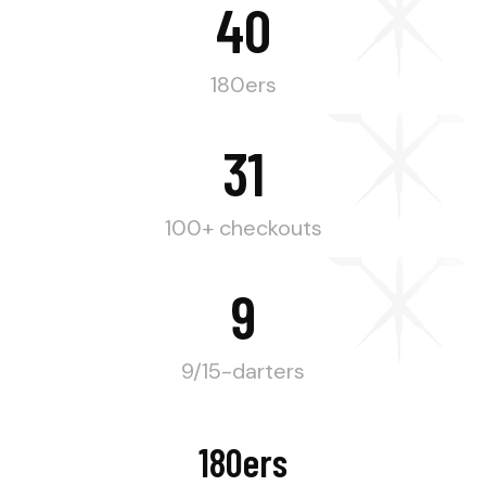
40
180ers
31
100+ checkouts
9
9/15-darters
180ers