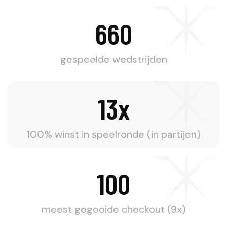
660
gespeelde wedstrijden
13x
100% winst in speelronde (in partijen)
100
meest gegooide checkout (9x)