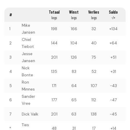
W
Totaal
Winst
Verlies
Saldo
#
legs
legs
legs
-/+
Mike
1
198
166
32
+134
Jansen
Chiel
2
144
104
40
+64
Tiebot
Jesse
3
201
126
75
+51
Jansen
Nick
4
135
83
52
+31
Bonte
Ron
5
171
64
107
-43
Minnes
Sander
6
177
65
112
-47
Vree
7
Dick Valk
201
63
138
-45
Ties
6
*
48
31
17
+14